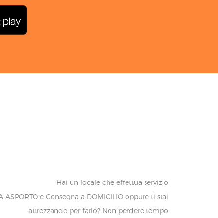
Hai un locale che effettua servizio
A ASPORTO e Consegna a DOMICILIO oppure ti stai
attrezzando per farlo? Non perdere tempo