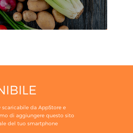
IBILE
O scaricabile da AppStore e
amo di aggiungere questo sito
ale del tuo smartphone