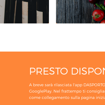
PRESTO DISPON
A breve sarà rilasciata l'app DASPORT
GooglePlay. Nel frattempo ti consigli
come collegamento sulla pagina inizi